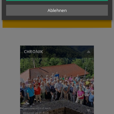
von heute
Joh 12, 24-26
Ablehnen
Wenn das Weizenkorn stirbt, bringt es reiche Frucht
CHRONIK
Seniorenwallfahrt nach
Wenigzell 28.05.2026