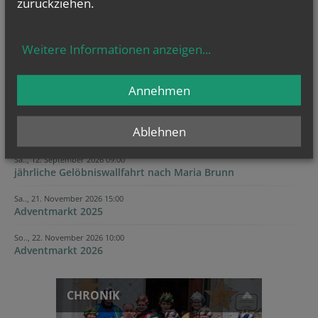
zurückziehen.
Evangelium
von heute
Weitere Informationen anzeigen
...
Joh 12, 24-26
Wenn das Weizenkorn stirbt, bringt es reiche Frucht
Annehmen
Ablehnen
Sa.., 12. September 2026 09:00
jährliche Gelöbniswallfahrt nach Maria Brunn
Sa.., 21. November 2026 15:00
Adventmarkt 2025
So.., 22. November 2026 10:00
Adventmarkt 2026
CHRONIK