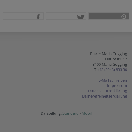
teilen
tweet
pin it
Pfarre Maria Gugging
Hauptstr. 12
3400 Maria Gugging
T
+43 (2243) 833 30
E-Mail schreiben
Impressum
Datenschutzerklärung
Barrierefreiheitserklärung
Darstellung:
Standard
-
Mobil