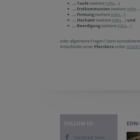
… Taufe
(weitere
Infos
...)
… Erstkommunion
(weitere
Infos
..
… Firmung
(weitere
Infos
...)
… Hochzeit
(weitere
Infos
...)
und
… Beerdigung
(weitere
Infos
...)
oder allgemeine Fragen? Dann kontaktieren 
Anlaufstelle unser
Pfarrbüro
unter
02243/
FOLLOW US
EDW
Facebook Seite