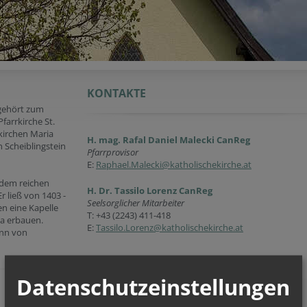
KONTAKTE
 gehört zum
farrkirche St.
lkirchen Maria
H. mag. Rafal Daniel Malecki CanReg
 Scheiblingstein
Pfarrprovisor
E:
Raphael.Malecki@katholischekirche.at
 dem reichen
H. Dr. Tassilo Lorenz CanReg
 ließ von 1403 -
Seelsorglicher Mitarbeiter
n eine Kapelle
T:
+43 (2243) 411-418
na erbauen.
E:
Tassilo.Lorenz@katholischekirche.at
ann von
Datenschutzeinstellungen
Öffnungszeiten
Öffnungszeiten des Pfarrbüros: