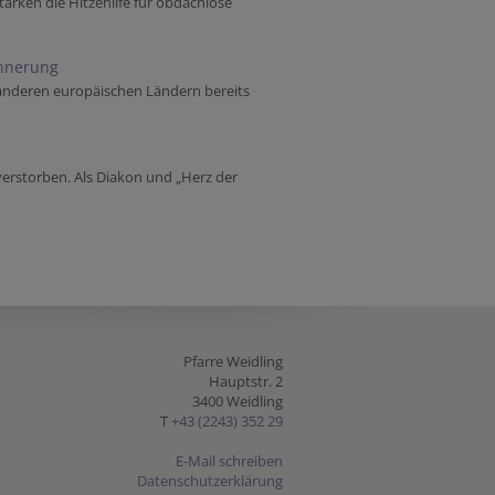
tärken die Hitzehilfe für obdachlose
innerung
 anderen europäischen Ländern bereits
verstorben. Als Diakon und „Herz der
Pfarre Weidling
Hauptstr. 2
3400 Weidling
T
+43 (2243) 352 29
E-Mail schreiben
Datenschutzerklärung