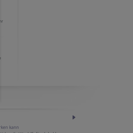
hr
e
ärken kann