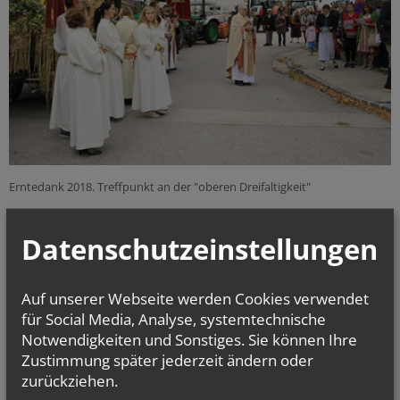
Erntedank 2018. Treffpunkt an der "oberen Dreifaltigkeit"
Datenschutzeinstellungen
alle Einträge anzeigen
Auf unserer Webseite werden Cookies verwendet
für Social Media, Analyse, systemtechnische
Notwendigkeiten und Sonstiges. Sie können Ihre
NAMENSTAGE
Zustimmung später jederzeit ändern oder
Hl. Teresia Benedicta vom Kreuz (Edith Stein), Hl. Hathumar,
zurückziehen.
Hl. Romanus von Rom