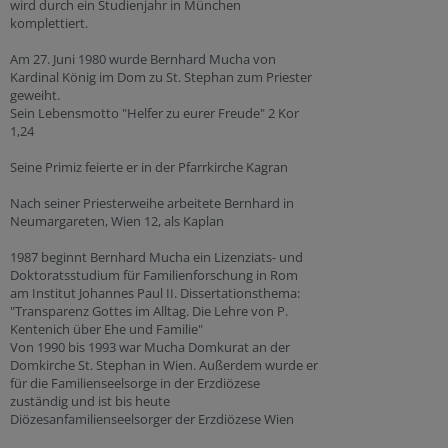
wird durch ein Studienjahr in München
komplettiert.
Am 27. Juni 1980 wurde Bernhard Mucha von
Kardinal König im Dom zu St. Stephan zum Priester
geweiht.
Sein Lebensmotto "Helfer zu eurer Freude" 2 Kor
1,24
Seine Primiz feierte er in der Pfarrkirche Kagran
Nach seiner Priesterweihe arbeitete Bernhard in
Neumargareten, Wien 12, als Kaplan
1987 beginnt Bernhard Mucha ein Lizenziats- und
Doktoratsstudium für Familienforschung in Rom
am Institut Johannes Paul II. Dissertationsthema:
"Transparenz Gottes im Alltag. Die Lehre von P.
Kentenich über Ehe und Familie"
Von 1990 bis 1993 war Mucha Domkurat an der
Domkirche St. Stephan in Wien. Außerdem wurde er
für die Familienseelsorge in der Erzdiözese
zuständig und ist bis heute
Diözesanfamilienseelsorger der Erzdiözese Wien