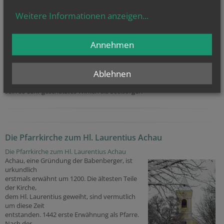
Weitere Informationen anzeigen
...
Annehmen
Pfarrer Johann Frühwirth hat unsere Pfarre über 20 Jahre geleitet und
bei uns auch sein goldenes Priesterjubiläum gefeiert. Er hat die
Renovierung unserer Pfarrkirche und den Ausbau unseres Pfarrheims
Ablehnen
geleitet. Wir danken unserem Herrn Pfarrer Frühwirt von ganzem
Herzen für seine jahrzehntelanges Engagement für die Pfarre Achau und
sein so sehr geschätztes Wirken als Seelsorger.
Die Pfarrkirche zum Hl. Laurentius Achau
Die Pfarrkirche zum Hl. Laurentius Achau
Achau, eine Gründung der Babenberger, ist
urkundlich
erstmals erwähnt um 1200. Die ältesten Teile
der Kirche,
dem Hl. Laurentius geweiht, sind vermutlich
um diese Zeit
entstanden. 1442 erste Erwähnung als Pfarre.
Nach der