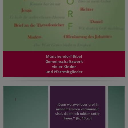
Münchendorf Bibel
Gemeinschaftswerk
vieler Kinder
und Pfarrmitglieder