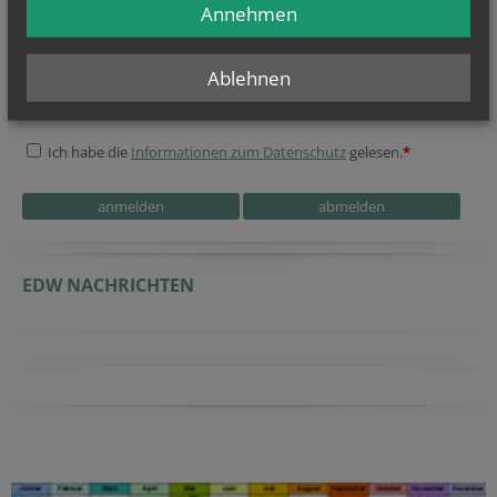
Annehmen
Geben Sie bitte Ihre E-Mail Adresse ein
Ablehnen
Ich stimme der
Datenverarbeitung
zu.
*
Ich habe die
Informationen zum Datenschutz
gelesen.
*
Homepage
Secondary phone
Website
EDW NACHRICHTEN