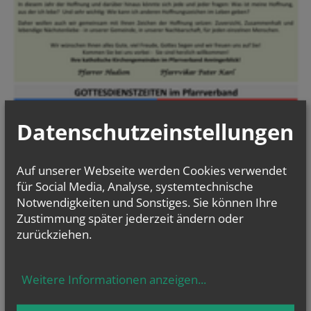
Datenschutzeinstellungen
Auf unserer Webseite werden Cookies verwendet
für Social Media, Analyse, systemtechnische
Notwendigkeiten und Sonstiges. Sie können Ihre
Zustimmung später jederzeit ändern oder
zurückziehen.
Informationsblatt
PV Anningerblick
Weitere Informationen anzeigen
...
NEWSLETTER
Security token
Website
Tracking ID
Website
Verification code