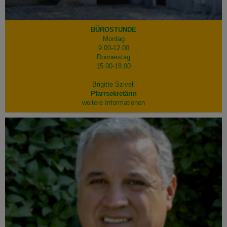
BÜROSTUNDE
Montag
9.00-12.00
Donnerstag
15.00-18.00
Brigitte Sziveli
Pfarrsekretärin
weitere Informationen