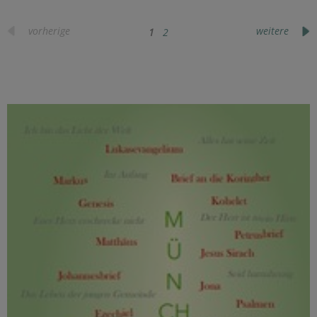
vorherige
weitere
1
2