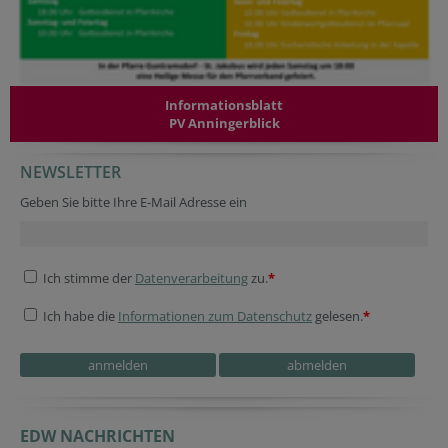
Informationsblatt
PV Anningerblick
NEWSLETTER
Website
URL
Secondary phone
Geben Sie bitte Ihre E-Mail Adresse ein
Ich stimme der
Datenverarbeitung
zu.
*
Ich habe die
Informationen zum Datenschutz
gelesen.
*
Homepage
Fax
Website
EDW NACHRICHTEN