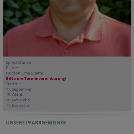
Sprechstunde
Pfarrer
Hudson Lima Duarte
Bitte um Terminvereinbarung!
Termine:
17. September
15. Oktober
19. November
17. Dezember
UNSERE PFARRGEMEINDE