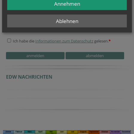
Annehmen
Geben Sie bitte Ihre E-Mail Adresse ein
Ablehnen
Ich stimme der
Datenverarbeitung
zu.
*
Ich habe die
Informationen zum Datenschutz
gelesen.
*
Security token
Security token
Secondary phone
URL
URL
URL
Security token
EDW NACHRICHTEN