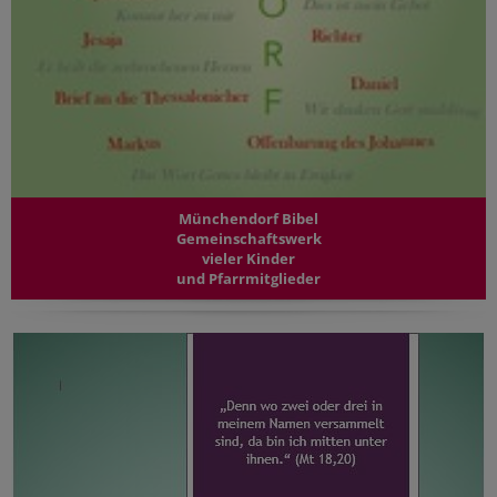
Münchendorf Bibel
Gemeinschaftswerk
vieler Kinder
und Pfarrmitglieder