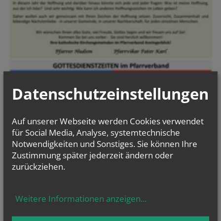
Datenschutzeinstellungen
Auf unserer Webseite werden Cookies verwendet
für Social Media, Analyse, systemtechnische
Notwendigkeiten und Sonstiges. Sie können Ihre
Zustimmung später jederzeit ändern oder
zurückziehen.
Informationsblatt
PV Anningerblick
Weitere Informationen anzeigen
...
NEWSLETTER
Verification code
Company website
Reference
Website