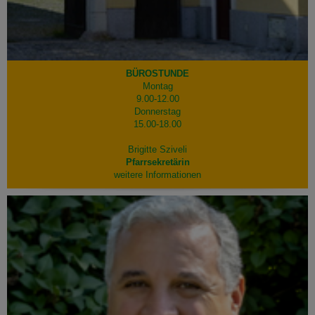
BÜROSTUNDE
Montag
9.00-12.00
Donnerstag
15.00-18.00
Brigitte Sziveli
Pfarrsekretärin
weitere Informationen