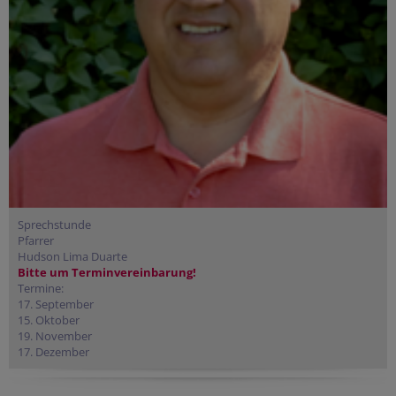
Sprechstunde
Pfarrer
Hudson Lima Duarte
Bitte um Terminvereinbarung!
Termine:
17. September
15. Oktober
19. November
17. Dezember