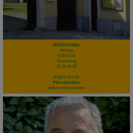
BÜROSTUNDE
Montag
9.00-12.00
Donnerstag
15.00-18.00
Brigitte Sziveli
Pfarrsekretärin
weitere Informationen