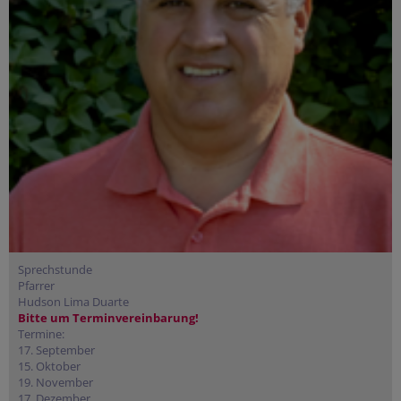
Sprechstunde
Pfarrer
Hudson Lima Duarte
Bitte um Terminvereinbarung!
Termine:
17. September
15. Oktober
19. November
17. Dezember