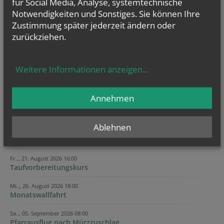
für Social Media, Analyse, systemtechnische
vorherige
Notwendigkeiten und Sonstiges. Sie können Ihre
Zustimmung später jederzeit ändern oder
zurückziehen.
NAMENSTAGE
Weitere Informationen anzeigen
...
Hl. Felicissimus und hl. Agapitus, Hl. Gezelinus (Gozelin), Hl.
Gilbert, Hl....
Annehmen
Ablehnen
Fr.., 21. August 2026 16:00
Taufvorbereitungskurs
Mi.., 26. August 2026 18:00
Monatswallfahrt
Sa.., 05. September 2026 08:00
Pfarrausflug nach Mürzzuschlag