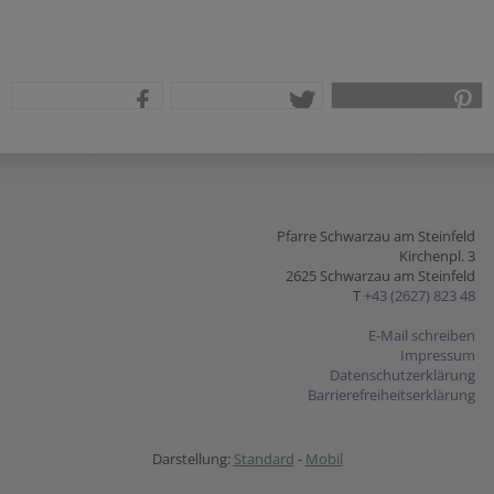
teilen
tweet
pin it
Pfarre Schwarzau am Steinfeld
Kirchenpl. 3
2625 Schwarzau am Steinfeld
T
+43 (2627) 823 48
E-Mail schreiben
Impressum
Datenschutzerklärung
Barrierefreiheitserklärung
Darstellung:
Standard
-
Mobil