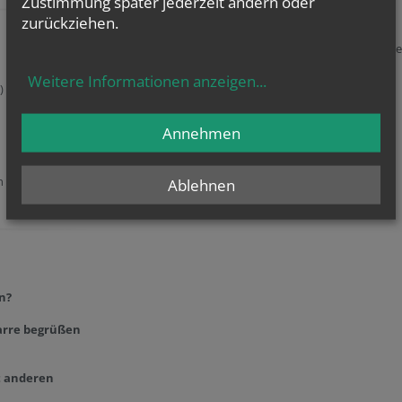
Zustimmung später jederzeit ändern oder
Sonntag: 9.00
zurückziehen.
Beichtzeiten:
Freitag im Anschluss an die Heilige Messe, während de
Anbetung
Weitere Informationen anzeigen
...
Sonntag 8.15 - 8.45
.)
Rosenkranz:
Freitag um 18:00
Annehmen
Anbetung:
Freitags im Anschluss an die Heilige Messe
 Sie uns unter
Ablehnen
n?
arre
begrüßen
t anderen