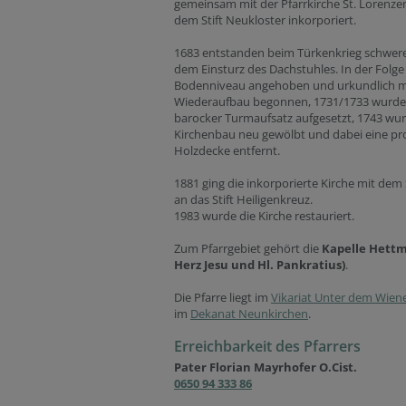
gemeinsam mit der Pfarrkirche St. Lorenze
dem Stift Neukloster inkorporiert.
1683 entstanden beim Türkenkrieg schwer
dem Einsturz des Dachstuhles. In der Folg
Bodenniveau angehoben und urkundlich m
Wiederaufbau begonnen, 1731/1733 wurde
barocker Turmaufsatz aufgesetzt, 1743 wu
Kirchenbau neu gewölbt und dabei eine pr
Holzdecke entfernt.
1881 ging die inkorporierte Kirche mit dem 
an das Stift Heiligenkreuz.
1983 wurde die Kirche restauriert.
Zum Pfarrgebiet gehört die
Kapelle Hettm
Herz Jesu und Hl. Pankratius)
.
Die Pfarre liegt im
Vikariat Unter dem Wien
im
Dekanat Neunkirchen
.
Erreichbarkeit des Pfarrers
Pater Florian Mayrhofer O.Cist.
0650 94 333 86