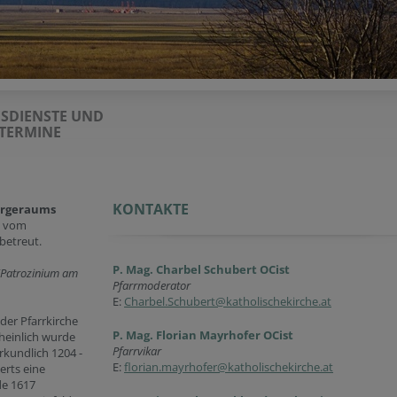
SDIENSTE UND
TERMINE
KONTAKTE
orgeraums
rd vom
 betreut.
P. Mag. Charbel Schubert OCist
(Patrozinium am
Pfarrmoderator
E:
Charbel.Schubert@katholischekirche.at
 der Pfarrkirche
P. Mag. Florian Mayrhofer OCist
heinlich wurde
Pfarrvikar
kundlich 1204 -
E:
florian.mayrhofer@katholischekirche.at
erts eine
de 1617