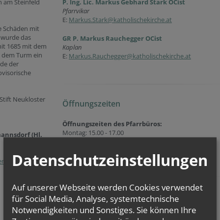
n am Steinfeld
P. Ing. Lic. Markus Gebhard Stark OCist
Pfarrvikar
E:
Markus.Stark@katholischekirche.at
e Schäden mit
e wurde das
GR P. Markus Rauchegger OCist
it 1685 mit dem
Kaplan
 dem Turm ein
E:
Markus.Rauchegger@katholischekirche.at
rde der
ovisorische
Stift Neukloster
Öffnungszeiten
Öffnungszeiten des Pfarrbüros:
Montag: 15.00 - 17.00
annsdorf (Hl.
Öffnungszeiten der
Kirche:
Datenschutzeinstellungen
Montag bis Sonntag: 7.00 - 17.00
erwald
und
Auf unserer Webseite werden Cookies verwendet
Gottesdienstzeiten in der Pfarrkirche:
für Social Media, Analyse, systemtechnische
Montag: 8.00
Notwendigkeiten und Sonstiges. Sie können Ihre
Freitag: 18.30