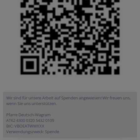
Wir sind für unsere Arbeit auf Spenden angewiesen! Wir freuen uns,
wenn Sie uns unterstützen.
Pfarre Deutsch-Wagram
AT62 4300 0320 5432 0109
BIC: VBOEATWWXXX
Verwendungszweck: Spende