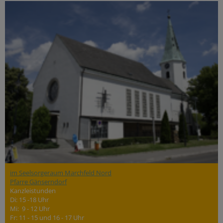
im Seelsorgeraum Marchfeld Nord
Pfarre Gänserndorf
Kanzleistunden
Di: 15 -18 Uhr
Mi: 9 - 12 Uhr
Fr: 11 - 15 und 16 - 17 Uhr