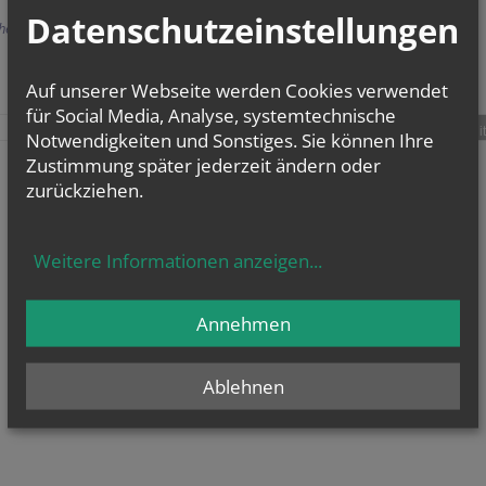
Datenschutzeinstellungen
herige
Auf unserer Webseite werden Cookies verwendet
für Social Media, Analyse, systemtechnische
teilen
tweet
pin it
Notwendigkeiten und Sonstiges. Sie können Ihre
Zustimmung später jederzeit ändern oder
zurückziehen.
Weitere Informationen anzeigen
...
Annehmen
Ablehnen