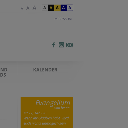
IMPRESSUM
UND
KALENDER
DS
Evangelium
von heute
Mt 17, 14b–20
Wenn ihr Glauben habt, wird
euch nichts unmöglich sein