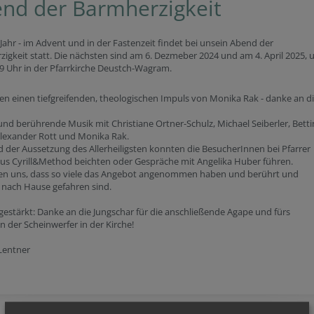
nd der Barmherzigkeit
Jahr - im Advent und in der Fastenzeit findet bei unsein Abend der
igkeit statt. Die nächsten sind am 6. Dezmeber 2024 und am 4. April 2025,
19 Uhr in der Pfarrkirche Deustch-Wagram.
en einen tiefgreifenden, theologischen Impuls von Monika Rak - danke an d
nd berührende Musik mit Christiane Ortner-Schulz, Michael Seiberler, Betti
 Alexander Rott und Monika Rak.
der Aussetzung des Allerheiligsten konnten die BesucherInnen bei Pfarrer
aus Cyrill&Method beichten oder Gespräche mit Angelika Huber führen.
uen uns, dass so viele das Angebot angenommen haben und berührt und
 nach Hause gefahren sind.
estärkt: Danke an die Jungschar für die anschließende Agape und fürs
 der Scheinwerfer in der Kirche!
Lentner