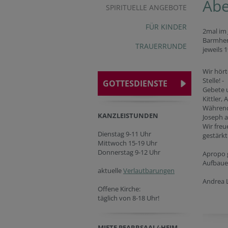
Abe
SPIRITUELLE ANGEBOTE
FÜR KINDER
2mal im 
Barmherz
TRAUERRUNDE
jeweils 
Wir hört
Stelle! -
GOTTESDIENSTE
Gebete u
Kittler,
Während 
KANZLEISTUNDEN
Joseph 
Wir fre
Dienstag 9-11 Uhr
gestärkt
Mittwoch 15-19 Uhr
Donnerstag 9-12 Uhr
Apropo g
Aufbauen
aktuelle
Verlautbarungen
Andrea 
Offene Kirche:
täglich von 8-18 Uhr!
MIETE PFARRSAAL/-HEIM