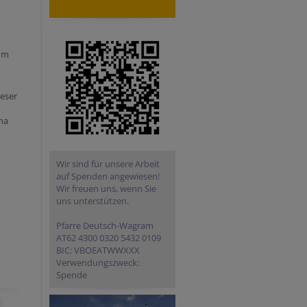
 um
ieser
na
Wir sind für unsere Arbeit
auf Spenden angewiesen!
Wir freuen uns, wenn Sie
uns unterstützen.
Pfarre Deutsch-Wagram
AT62 4300 0320 5432 0109
BIC: VBOEATWWXXX
Verwendungszweck:
Spende