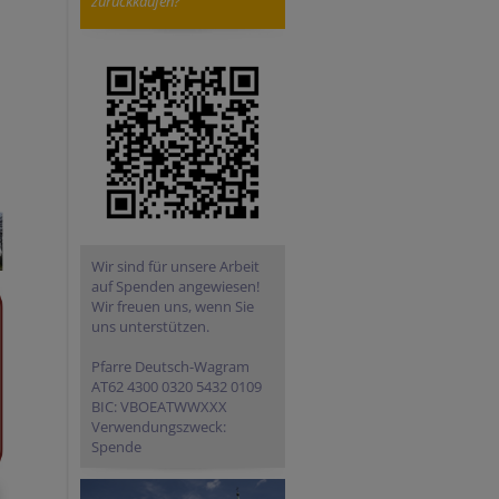
zurückkaufen?
Wir sind für unsere Arbeit
auf Spenden angewiesen!
Wir freuen uns, wenn Sie
uns unterstützen.
Pfarre Deutsch-Wagram
AT62 4300 0320 5432 0109
BIC: VBOEATWWXXX
Verwendungszweck:
Spende