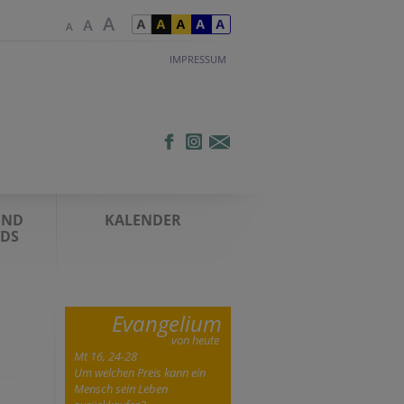
IMPRESSUM
UND
KALENDER
DS
Evangelium
von heute
Mt 16, 24-28
Um welchen Preis kann ein
Mensch sein Leben