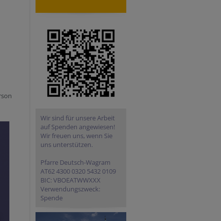
rson
Wir sind für unsere Arbeit
auf Spenden angewiesen!
Wir freuen uns, wenn Sie
uns unterstützen.
Pfarre Deutsch-Wagram
AT62 4300 0320 5432 0109
BIC: VBOEATWWXXX
Verwendungszweck:
Spende