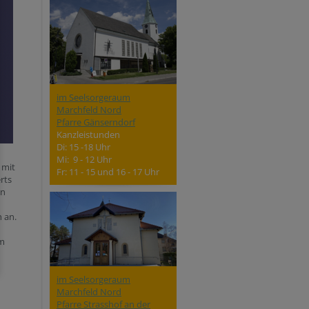
im Seelsorgeraum
Marchfeld Nord
Pfarre Gänserndorf
Kanzleistunden
Di: 15 -18 Uhr
Mi: 9 - 12 Uhr
 mit
Fr: 11 - 15 und 16 - 17 Uhr
rts
en
d
 an.
um
im Seelsorgeraum
Marchfeld Nord
Pfarre Strasshof an der