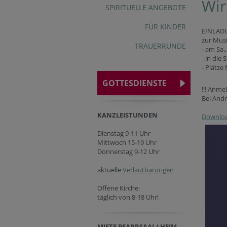
Wir
SPIRITUELLE ANGEBOTE
FÜR KINDER
EINLAD
zur Musi
TRAUERRUNDE
- am Sa.
- in die
- Plätze
GOTTESDIENSTE
!!! Anme
Bei Andr
KANZLEISTUNDEN
Downloa
Dienstag 9-11 Uhr
Mittwoch 15-19 Uhr
Donnerstag 9-12 Uhr
aktuelle
Verlautbarungen
Offene Kirche:
täglich von 8-18 Uhr!
MIETE PFARRSAAL/-HEIM