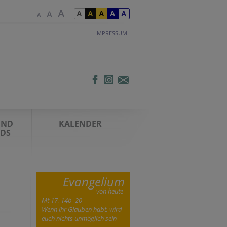
IMPRESSUM
UND
KALENDER
DS
Evangelium
von heute
Mt 17, 14b–20
Wenn ihr Glauben habt, wird
euch nichts unmöglich sein