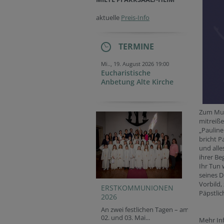
aktuelle
Preis-Info
TERMINE
Mi.., 19. August 2026 19:00
Eucharistische
Anbetung Alte Kirche
Zum Musi
mitreiß
„Pauline
bricht P
und alle
ihrer Be
Ihr Tun 
seines D
Vorbild, 
ERSTKOMMUNIONEN
Päpstli
2026
An zwei festlichen Tagen – am
02. und 03. Mai...
Mehr In