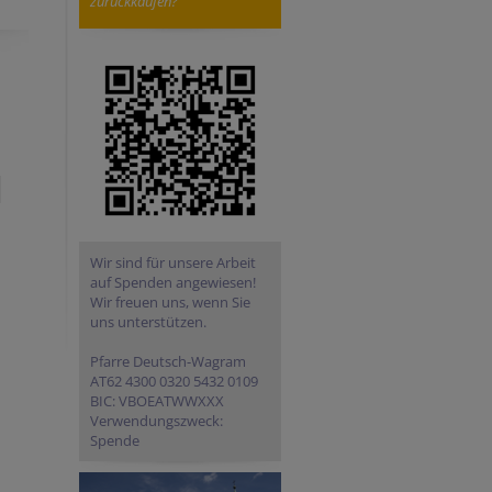
zurückkaufen?
Wir sind für unsere Arbeit
auf Spenden angewiesen!
Wir freuen uns, wenn Sie
uns unterstützen.
Pfarre Deutsch-Wagram
AT62 4300 0320 5432 0109
BIC: VBOEATWWXXX
Verwendungszweck:
Spende