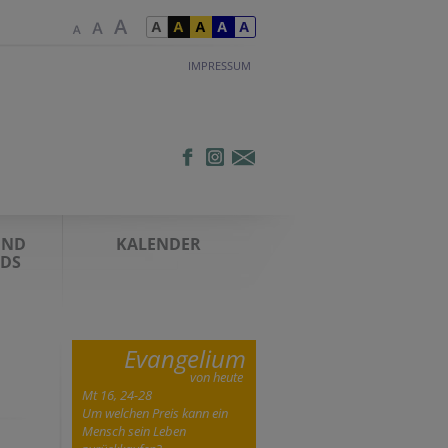
IMPRESSUM
UND
KALENDER
DS
Evangelium
von heute
Mt 16, 24-28
Um welchen Preis kann ein
Mensch sein Leben