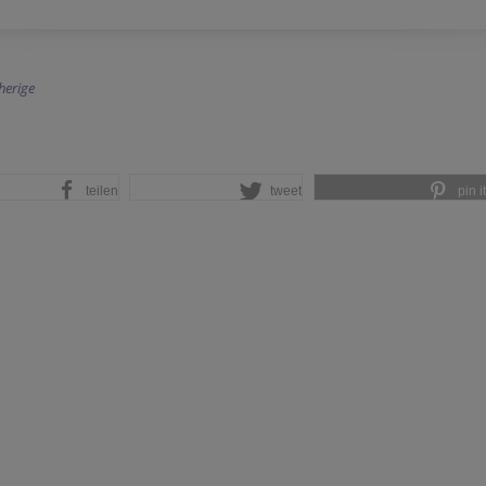
herige
teilen
tweet
pin it