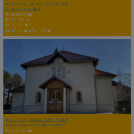
im Seelsorgeraum Marchfeld Nord
Pfarre Gänserndorf
Kanzleistunden
Di: 15 -18 Uhr
Mi: 9 - 12 Uhr
Fr: 11 - 15 und 16 - 17 Uhr
im Seelsorgeraum Marchfeld Nord
Pfarre Strasshof an der Nordbahn
Kanzleistunden