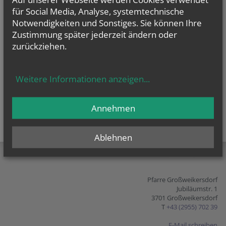
für Social Media, Analyse, systemtechnische
vorherige
weitere
Notwendigkeiten und Sonstiges. Sie können Ihre
Zustimmung später jederzeit ändern oder
zurückziehen.
Weitere Informationen anzeigen
...
Annehmen
Ablehnen
teilen
tweet
pin it
Pfarre Großweikersdorf
Jubiläumstr. 1
3701 Großweikersdorf
T
+43 (2955) 702 39
E-Mail schreiben