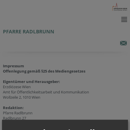
PFARRE RADLBRUNN
Impressum
Offenlegung gemäß §25 des Mediengesetzes
Eigentümer und Herausgeber:
Erzdiözese Wien
Amt für Öffentlichkeitsarbeit und Kommunikation
Wollzeile 2, 1010 Wien
Redaktion:
Pfarre Radlbrunn
Radlbrunn 27
3710 Radlbrunn
Tel.:
+43 (2956) 70 06