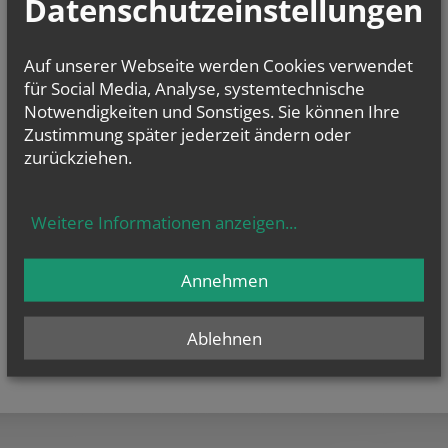
Datenschutzeinstellungen
E-Mail:
pfarre.radlbrunn@katholischekirche.at
Offenlegung zur grundlegenden Richtung:
Auf unserer Webseite werden Cookies verwendet
Diese Seite ist der Webauftritt von Pfarre Radlbrunn im Rahmen des
Webportals der Erzdiözese Wien.
für Social Media, Analyse, systemtechnische
Notwendigkeiten und Sonstiges. Sie können Ihre
Datenschutzerklärung
Zustimmung später jederzeit ändern oder
Barrierefreiheitserklärung
zurückziehen.
Weitere Informationen anzeigen
...
Annehmen
Ablehnen
teilen
tweet
pin it