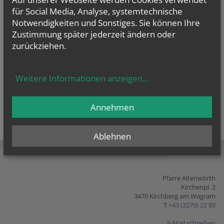
für Social Media, Analyse, systemtechnische
vorherige
weitere
Notwendigkeiten und Sonstiges. Sie können Ihre
Zustimmung später jederzeit ändern oder
zurückziehen.
Weitere Informationen anzeigen
...
Annehmen
Ablehnen
teilen
tweet
pin it
Pfarre Altenwörth
Kirchenpl. 2
3470 Kirchberg am Wagram
T
+43 (2279) 22 89
E-Mail schreiben