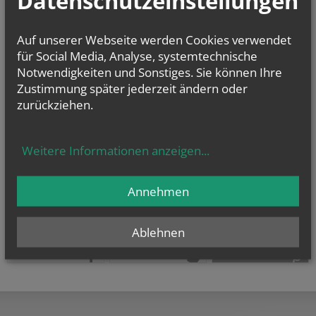
Datenschutzeinstellungen
E-Mail:
pfarrverband.pulkautal@katholischekirche.at
Offenlegung zur grundlegenden Richtung:
Auf unserer Webseite werden Cookies verwendet
Diese Seite ist der Webauftritt von Pfarre Haugsdorf im Rahmen des
für Social Media, Analyse, systemtechnische
Webportals der Erzdiözese Wien.
Notwendigkeiten und Sonstiges. Sie können Ihre
Datenschutzerklärung
Zustimmung später jederzeit ändern oder
Barrierefreiheitserklärung
zurückziehen.
Weitere Informationen anzeigen
...
Annehmen
Ablehnen
teilen
tweet
pin it