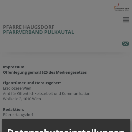
PFARRE HAUGSDORF
PFARRVERBAND PULKAUTAL
Impressum
Offenlegung gemäß §25 des Mediengesetzes
Eigentümer und Herausgeber:
Erzdiözese Wien
Amt für Öffentlichkeitsarbeit und Kommunikation
Wollzeile 2, 1010 Wien
Redaktion:
Pfarre Haugsdorf
Laaer Str. 17
2054 Haugsdorf
Mobil:
+43 (664) 610 12 07