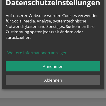
Datenschutzeinstellungen
E-Mail:
pfarre.grossharras@katholischekirche.at
Offenlegung zur grundlegenden Richtung:
Auf unserer Webseite werden Cookies verwendet
Diese Seite ist der Webauftritt von Pfarre Zwingendorf im Rahmen des
Webportals der Erzdiözese Wien.
für Social Media, Analyse, systemtechnische
Notwendigkeiten und Sonstiges. Sie können Ihre
Datenschutzerklärung
Zustimmung später jederzeit ändern oder
Barrierefreiheitserklärung
zurückziehen.
Weitere Informationen anzeigen
...
Annehmen
Ablehnen
teilen
tweet
pin it