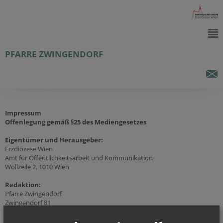
PFARRE ZWINGENDORF
Impressum
Offenlegung gemäß §25 des Mediengesetzes
Eigentümer und Herausgeber:
Erzdiözese Wien
Amt für Öffentlichkeitsarbeit und Kommunikation
Wollzeile 2, 1010 Wien
Redaktion:
Pfarre Zwingendorf
Zwingendorf 81
2063 Zwingendorf
Tel.:
+43 (2527) 265