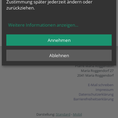
Zustimmung später jederzeit ändern oder
zurückziehen.
Weitere Informationen anzeigen
...
Annehmen
teilen
tweet
pin it
Ablehnen
Pfarre Maria Roggendorf
Maria Roggendorf 27
2041 Maria Roggendorf
E-Mail schreiben
Impressum
Datenschutzerklärung
Barrierefreiheitserklärung
Darstellung:
Standard
-
Mobil