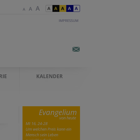
IMPRESSUM
RIE
KALENDER
Evangelium
von heute
Mt 16, 24-28
Um welchen Preis kann ein
Mensch sein Leben