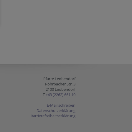
Pfarre Leobendorf
Rohrbacher Str. 3
2100 Leobendorf
T
+43 (2262) 661 10
E-Mail schreiben
Datenschutzerklärung
Barrierefreiheitserklärung