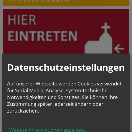
Termine der Pfarre Leobendorf
Datenschutzeinstellungen
Alles über den Kircheneintritt
Ob Taufe oder Wiedereintritt – unsere Türen sind
Auf unserer Webseite werden Cookies verwendet
immer offen.
für Social Media, Analyse, systemtechnische
Notwendigkeiten und Sonstiges. Sie können Ihre
> Vier Wege in die katholische Kirche
Zustimmung später jederzeit ändern oder
zurückziehen.
Weitere Informationen anzeigen
...