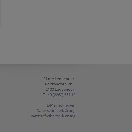
Pfarre Leobendorf
Rohrbacher Str. 3
2100 Leobendorf
T
+43 (2262) 661 10
E-Mail schreiben
Datenschutzerklärung
Barrierefreiheitserklärung