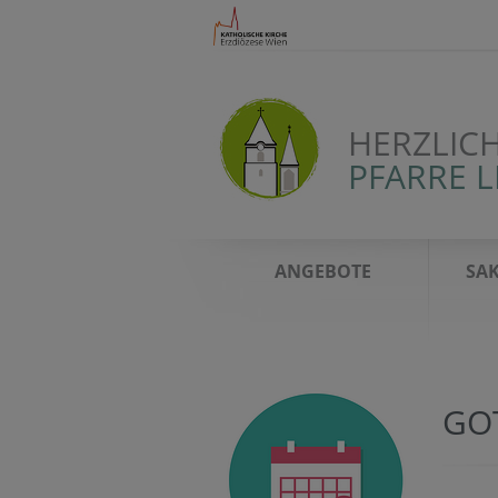
HERZLIC
PFARRE 
ANGEBOTE
SA
GO