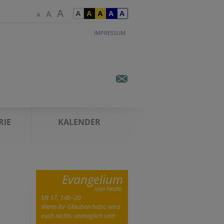
IMPRESSUM
RIE
KALENDER
Evangelium
von heute
Mt 17, 14b–20
Wenn ihr Glauben habt, wird
euch nichts unmöglich sein