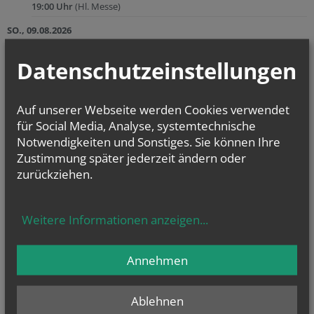
19:00 Uhr
(Hl. Messe)
SO., 09.08.2026
09:30 Uhr
(Hl. Messe)
Datenschutzeinstellungen
FR., 14.08.2026
07:30 Uhr
(Hl. Messe)
Auf unserer Webseite werden Cookies verwendet
SA., 15.08.2026
für Social Media, Analyse, systemtechnische
19:00 Uhr
(Hl. Messe)
Notwendigkeiten und Sonstiges. Sie können Ihre
SO., 16.08.2026
Zustimmung später jederzeit ändern oder
09:30 Uhr
(Hl. Messe)
zurückziehen.
Weitere Informationen anzeigen
...
zurück
Annehmen
Ablehnen