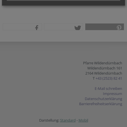
teilen
tweet
pin it
Pfarre Wildendürnbach
Wildendürnbach 161
2164 Wildendürnbach
T
+43 (2523) 82 41
E-Mail schreiben
Impressum
Datenschutzerklärung
Barrierefreiheitserklärung
Darstellung:
Standard
-
Mobil