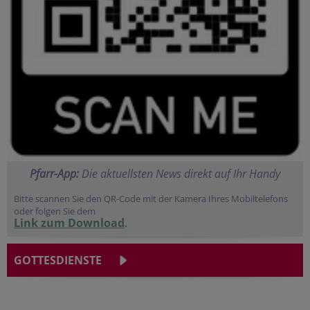
Pfa
rr-App:
Die aktuellsten News direkt auf Ihr Handy
Bitte scannen Sie den QR-Code mit der Kamera Ihres Mobiltelefons
oder folgen Sie dem
Link zum Download
.
GOTTESDIENSTE