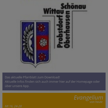
Das aktuelle Pfarrblatt zum Download!
Aktuelle Infos finden sich auch immer hier auf der Homepage oder
über unsere App.
Evangelium
von heute
Mt 16, 24-28