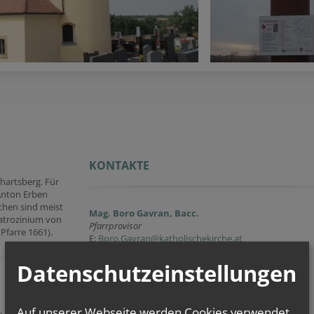
KONTAKTE
nhartsberg. Für
 Anton Erben
rchen sind meist
Mag. Boro Gavran, Bacc.
Patrozinium von
Pfarrprovisor
 Pfarre 1661).
E:
Boro.Gavran@katholischekirche.at
Datenschutzeinstellungen
Lic. Varughese Mathew
Pfarrvikar
E:
varughese.mathew@katholischekirche.at
Auf unserer Webseite werden Cookies verwendet