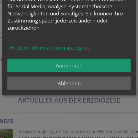
.)
P. Bijilal Thomas VC, MA MA
für Social Media, Analyse, systemtechnische
Pfarrvikar
E:
Bijilal.Thomas@katholischekirche.at
Notwendigkeiten und Sonstiges. Sie können Ihre
Zustimmung später jederzeit ändern oder
zurückziehen.
Öffnungszeiten
Sie als erste
4) 621 68 62
Öffnungszeiten des Pfarrbüros:
Weitere Informationen anzeigen
...
Dienstag 10 - 12 Uhr und 15 - 18 Uhr
iertel
Annehmen
Öffnungszeiten der
Kirchen:
tagsüber geöffnet
Ablehnen
AKTUELLES AUS DER ERZDIÖZESE
-NEWS
Vikariatspilgertag im Nachspüren von Werken der Barmhe