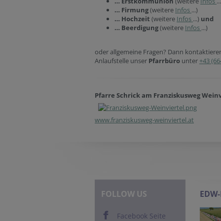
… Erstkommunion
(weitere
Infos
..
… Firmung
(weitere
Infos
...)
… Hochzeit
(weitere
Infos
...)
und
… Beerdigung
(weitere
Infos
...)
oder allgemeine Fragen? Dann kontaktieren 
Anlaufstelle unser
Pfarrbüro
unter
+43 (66
Pfarre Schrick am Franziskusweg Weinv
www.franziskusweg-weinviertel.at
FOLLOW US
EDW
Facebook Seite