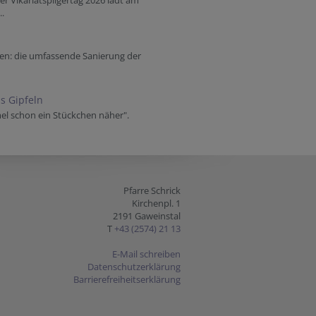
Vikariatspilgertag 2026 lädt am
..
nen: die umfassende Sanierung der
s Gipfeln
el schon ein Stückchen näher".
Pfarre Schrick
Kirchenpl. 1
2191 Gaweinstal
T
+43 (2574) 21 13
E-Mail schreiben
Datenschutzerklärung
Barrierefreiheitserklärung