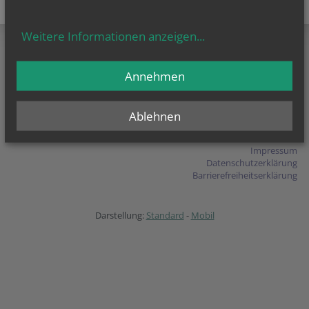
teilen
tweet
pin it
Weitere Informationen anzeigen
...
Annehmen
Pfarre Siebenhirten
Marienpl. 1
2130 Mistelbach
T
+43 (2572) 27 30
Ablehnen
E-Mail schreiben
Impressum
Datenschutzerklärung
Barrierefreiheitserklärung
Darstellung:
Standard
-
Mobil