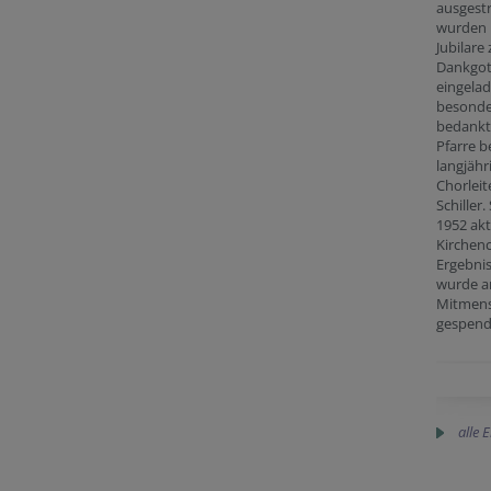
ausgest
wurden 
Jubilare
Dankgot
eingelad
besonde
bedankte
Pfarre b
langjähr
Chorleit
Schiller.
1952 akt
Kirchenc
Ergebni
wurde a
Mitmen
gespend
alle 