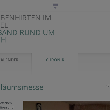
EBENHIRTEN IM
EL
BAND RUND UM
CH
KALENDER
CHRONIK
iläumsmesse
17.
 offenen
türen und