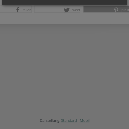
teilen
tweet
pin it
Darstellung:
Standard
-
Mobil