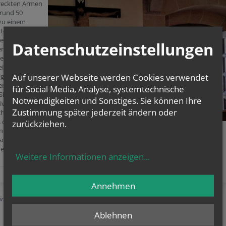
reckten Armen
rund 50
 zu einem
tesdienst
en. In
Datenschutzeinstellungen
rer Weise
 sich die
ei der
Auf unserer Webseite werden Cookies verwendet
igen
erin Rosa
für Social Media, Analyse, systemtechnische
 Sie war seit
Notwendigkeiten und Sonstiges. Sie können Ihre
iv im
Zustimmung später jederzeit ändern oder
hor tätig. Das
s der Agape
zurückziehen.
n Bewegung
sch
et.
Weitere Informationen anzeigen
...
Annehmen
Einträge anzeigen
Ablehnen