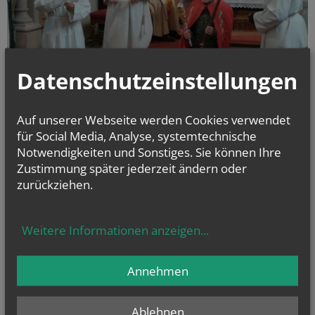
Datenschutzeinstellungen
Auf unserer Webseite werden Cookies verwendet
für Social Media, Analyse, systemtechnische
Am Christkönigssonntag feiern wir immer eine Familienmesse mit
Notwendigkeiten und Sonstiges. Sie können Ihre
rhytmischen Liedern. Zuerst zog der König mit seinem Gefolge ein.
Zustimmung später jederzeit ändern oder
Später wurden seine Symbole Krone, Zepter, Schwert und Thron
zurückziehen.
ausgetauscht auf ein Freundschaftsband, Herz, Friedenstaube und Brot.
Weitere Informationen anzeigen
...
alle Einträge anzeigen
Annehmen
Ablehnen