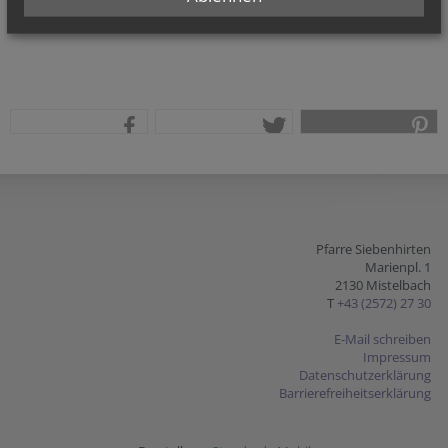
teilen
tweet
pin it
Pfarre Siebenhirten
Marienpl. 1
2130 Mistelbach
T
+43 (2572) 27 30
E-Mail schreiben
Impressum
Datenschutzerklärung
Barrierefreiheitserklärung