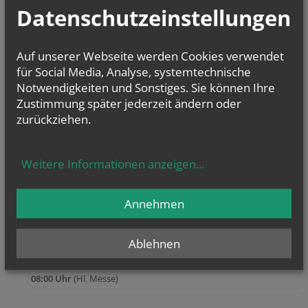
09:00 Uhr
(Hl. Messe)
Datenschutzeinstellungen
MO., 10.08.2026
08:00 Uhr
(Hl. Messe)
Auf unserer Webseite werden Cookies verwendet
SA., 15.08.2026
für Social Media, Analyse, systemtechnische
08:00 Uhr
(Hl. Messe)
Notwendigkeiten und Sonstiges. Sie können Ihre
Zustimmung später jederzeit ändern oder
SO., 16.08.2026
zurückziehen.
08:30 Uhr
(Rosenkranz)
SO., 16.08.2026
08:30 Uhr
(Beichte)
Weitere Informationen anzeigen
...
SO., 16.08.2026
09:00 Uhr
(Hl. Messe)
Annehmen
SO., 16.08.2026
09:00 Uhr
(Hl. Messe)
Ablehnen
MO., 17.08.2026
08:00 Uhr
(Hl. Messe)