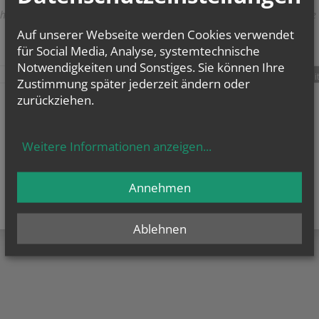
herige
weitere
Auf unserer Webseite werden Cookies verwendet
für Social Media, Analyse, systemtechnische
Notwendigkeiten und Sonstiges. Sie können Ihre
teilen
tweet
pin it
Zustimmung später jederzeit ändern oder
zurückziehen.
Weitere Informationen anzeigen
...
Annehmen
Ablehnen