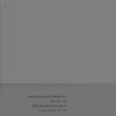
Seelsorgeraum Kaisereck
Ortsstr. 42
2362 Biedermannsdorf
T
+43 (2236) 721 70