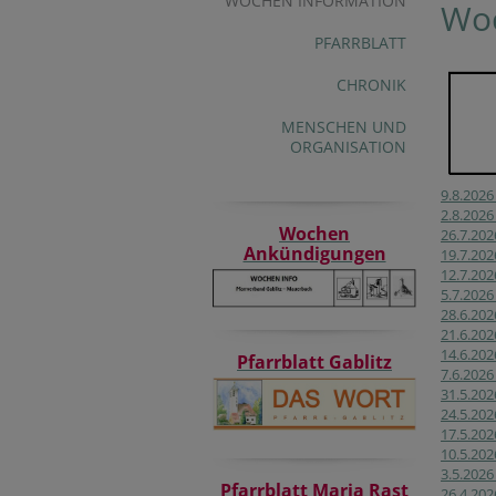
WOCHEN INFORMATION
Wo
PFARRBLATT
CHRONIK
MENSCHEN UND
ORGANISATION
9.8.2026
2.8.2026
Wochen
26.7.202
Ankündigungen
19.7.202
12.7.202
5.7.2026
28.6.202
21.6.202
14.6.202
Pfarrblatt Gablitz
7.6.2026
31.5.202
24.5.202
17.5.202
10.5.202
3.5.2026
Pfarrblatt Maria Rast
26.4.202