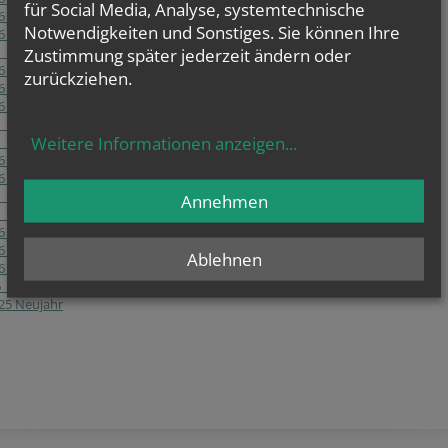
für Social Media, Analyse, systemtechnische
6 3. Sonntag der Osterzeit
Notwendigkeiten und Sonstiges. Sie können Ihre
6 2. Sonntag der Osterzeit
6 Ostersonntag
Zustimmung später jederzeit ändern oder
26 Palmsonntag
zurückziehen.
6 5. Fastensonntag
6 4. Fastensonntag
6 3. Fastensonntag
Weitere Informationen anzeigen
...
6 2. Fastensonntag
6 1. Fastensonntag
6 6. Sonntag im Jahreskreis
 5. Sonntag im Jahreskreis
Annehmen
 4. Sonntag im Jahreskreis
6 3. Sonntag im Jahreskreis
6 2. Sonntag im Jahreskreis
Ablehnen
6 Taufe des Herrn
6 2. Sonntag nach Weihnachten
025 Neujahr