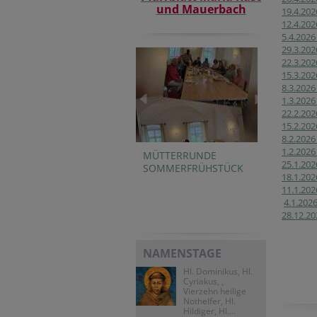
und Mauerbach
19.4.202
12.4.202
5.4.202
29.3.20
22.3.202
15.3.202
8.3.202
1.3.202
22.2.202
15.2.202
8.2.2026
1.2.2026
MÜTTERRUNDE
25.1.202
SOMMERFRÜHSTÜCK
18.1.202
11.1.202
4.1.202
28.12.2
NAMENSTAGE
Hl. Dominikus, Hl.
Cyriakus, ,
Vierzehn heilige
Nothelfer, Hl.
Hildiger, Hl....