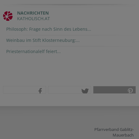
NACHRICHTEN
KATHOLISCH.AT
Philosoph: Frage nach Sinn des Lebens...
Weinbau im Stift Klosterneuburg:...
Priesternationalelf feiert...
teilen
tweet
pin it
Pfarrverband Gablitz-
Mauerbach