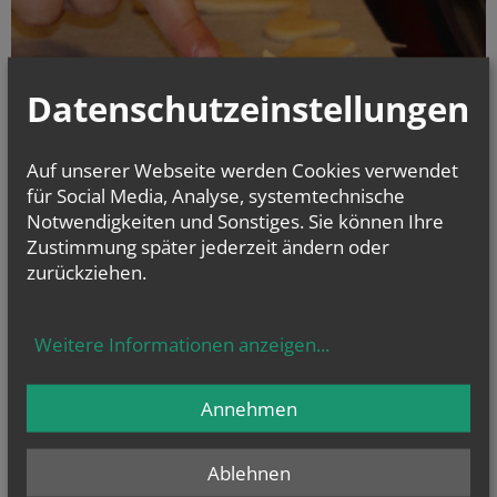
Datenschutzeinstellungen
Auf unserer Webseite werden Cookies verwendet
für Social Media, Analyse, systemtechnische
Notwendigkeiten und Sonstiges. Sie können Ihre
Die Zwergerl-Jungschar in Neuerdberg versammelte sich um eine
Kamishibai-Bühne. Die Geschichte vom Heiligen Martin wurde ihnen mit
Zustimmung später jederzeit ändern oder
den Erzähltheaterkarten näher gebracht. Begeistert standen manche
zurückziehen.
um die Bühne und konnten das gemeinsame Keks backen kaum
erwarten.
mehr
Weitere Informationen anzeigen
...
Pfarre Neuerdberg
Annehmen
Ablehnen