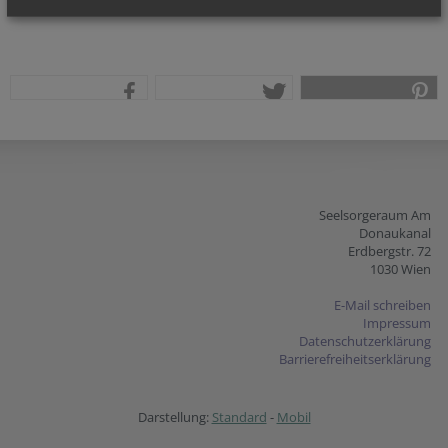
teilen
tweet
pin it
Seelsorgeraum Am
Donaukanal
Erdbergstr. 72
1030 Wien
E-Mail schreiben
Impressum
Datenschutzerklärung
Barrierefreiheitserklärung
Darstellung:
Standard
-
Mobil