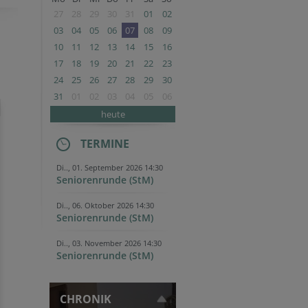
27
28
29
30
31
01
02
03
04
05
06
07
08
09
10
11
12
13
14
15
16
17
18
19
20
21
22
23
24
25
26
27
28
29
30
31
01
02
03
04
05
06
heute
TERMINE
Di.., 01. September 2026 14:30
Seniorenrunde (StM)
Di.., 06. Oktober 2026 14:30
Seniorenrunde (StM)
Di.., 03. November 2026 14:30
Seniorenrunde (StM)
CHRONIK