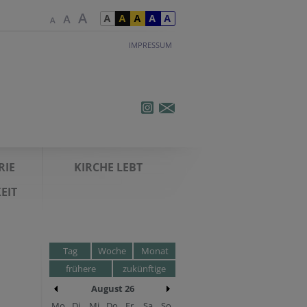
IMPRESSUM
RIE
KIRCHE LEBT
EIT
Tag
Woche
Monat
frühere
zukünftige
August 26
Mo
Di
Mi
Do
Fr
Sa
So