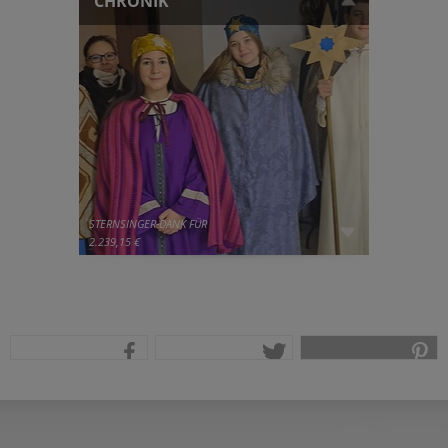
CHRONIK
STERNSINGER-DANK FÜR
2.239,15 €
teilen
tweet
pin it