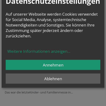
Datenschutzeinstellungen
Auf unserer Webseite werden Cookies verwendet
für Social Media, Analyse, systemtechnische
Notwendigkeiten und Sonstiges. Sie können Ihre
Zustimmung später jederzeit ändern oder
zurückziehen.
mehr
Weitere Informationen anzeigen
...
GOTTESDIENSTE
Annehmen
BILDER AUS UNSEREN GEMEINDEN
Ablehnen
KINDER- UND FAMILIENMESSE
Das war die letzteKinder- und Familienmesse in...