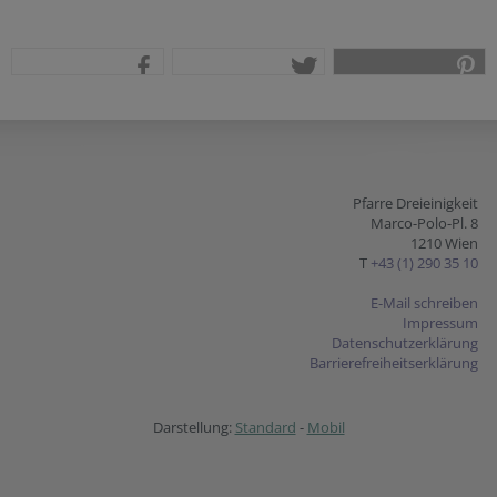
teilen
tweet
pin it
Pfarre Dreieinigkeit
Marco-Polo-Pl. 8
1210 Wien
T
+43 (1) 290 35 10
E-Mail schreiben
Impressum
Datenschutzerklärung
Barrierefreiheitserklärung
Darstellung:
Standard
-
Mobil