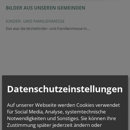
BILDER AUS UNSEREN GEMEINDEN
KINDER- UND FAMILIENMESSE
Das war die letzteKinder- und Familienmesse in...
Datenschutzeinstellungen
Auf unserer Webseite werden Cookies verwendet
TERMINE
für Social Media, Analyse, systemtechnische
Notwendigkeiten und Sonstiges. Sie können Ihre
Di.., 01. September 2026 14:30
Zustimmung später jederzeit ändern oder
Seniorenrunde (StM)