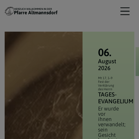
HERZLICH WILLKOMMEN IN DER
Pfarre Altmannsdorf
06.
August
2026
Mt 17, 1–9
Fest der
Verklärung
des Herrn
TAGES­
EVANGELIUM
Er wurde
vor
ihnen
verwandelt;
sein
Gesicht