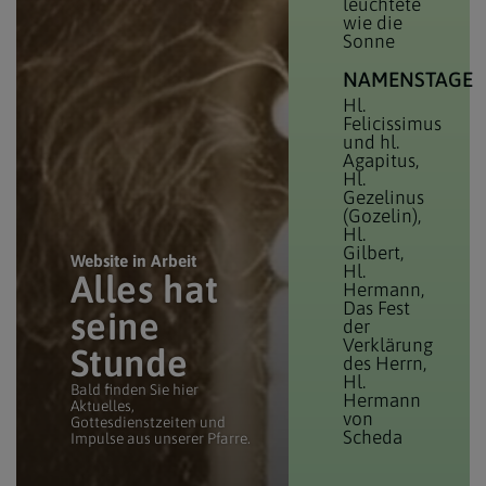
leuchtete
wie die
Sonne
NAMENSTAGE
Hl.
Felicissimus
und hl.
Agapitus
Hl.
Gezelinus
(Gozelin)
Hl.
Gilbert
Website in Arbeit
Hl.
Alles hat
Hermann
Das Fest
seine
der
Verklärung
Stunde
des Herrn
Hl.
Bald finden Sie hier
Hermann
Aktuelles,
von
Gottesdienstzeiten und
Scheda
Impulse aus unserer Pfarre.