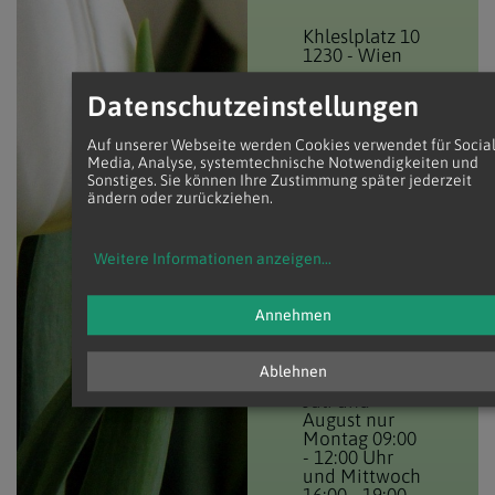
Khleslplatz 10
1230
-
Wien
Datenschutzeinstellungen
E:
pfarre.altmannsdorf@katholischekirche.at
T:
+43 (1) 804 77 87
Auf unserer Webseite werden Cookies verwendet für Socia
Media, Analyse, systemtechnische Notwendigkeiten und
Wir sind für Sie
Sonstiges. Sie können Ihre Zustimmung später jederzeit
ändern oder zurückziehen.
da!
Montag von
09:00 - 12:00
Weitere Informationen anzeigen
...
Uhr
Mittwoch
und
Annehmen
Donnerstag
von 16:00 -
19:00 Uhr
Ablehnen
Juli und
August nur
Montag 09:00
- 12:00 Uhr
und Mittwoch
16:00 - 19:00