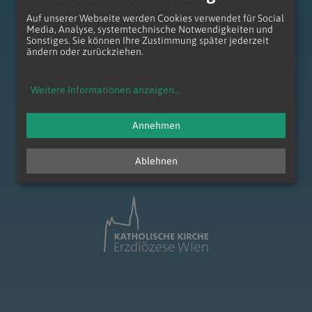
Erzdiözese Wien
Vikariat Wien-Stadt
Stadtdekanat 17/18/19
Auf unserer Webseite werden Cookies verwendet für Social
Entwicklungsraum Augustiner-Chorherren
Pfarre Nußdorf
Media, Analyse, systemtechnische Notwendigkeiten und
Sonstiges. Sie können Ihre Zustimmung später jederzeit
ändern oder zurückziehen.
Weitere Informationen anzeigen
...
Annehmen
zum Anfang der Seite
Ablehnen