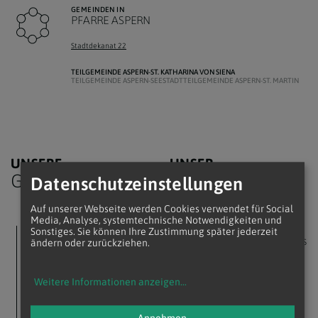
GEMEINDEN IN
PFARRE ASPERN
Stadtdekanat 22
TEILGEMEINDE ASPERN-ST. KATHARINA VON SIENA
TEILGEMEINDE ASPERN-SEESTADT
TEILGEMEINDE ASPERN-ST. MARTIN
UNSERE
UNSER
Gottesdienste
Team
Datenschutzeinstellungen
Auf unserer Webseite werden Cookies verwendet für Social
Media, Analyse, systemtechnische Notwendigkeiten und
KEINE TERMINE
PFARRER
Sonstiges. Sie können Ihre Zustimmung später jederzeit
Mag. Lic. Robert Rys
ändern oder zurückziehen.
Es sind zurzeit keine
Termine vorhanden.
robert.rys@katholischekirche.at
KAPLAN
Weitere Informationen anzeigen
...
Mag. Daniel
Schmitt