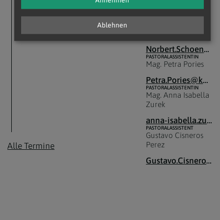
Annehmen
daniel.schmitt@katholischekirche.at
SEELSORGLICHER
MITARBEITER
Mag. Norbert
Ablehnen
Schönecker
Norbert.Schoenecker@katholischekirche.at
PASTORALASSISTENTIN
Mag. Petra Pories
Petra.Pories@katholischekirche.at
PASTORALASSISTENTIN
Mag. Anna Isabella
Zurek
anna-isabella.zurek@katholischekirche.at
PASTORALASSISTENT
Gustavo Cisneros
Perez
Alle Termine
Gustavo.Cisneros-Perez@katholischekirche.at