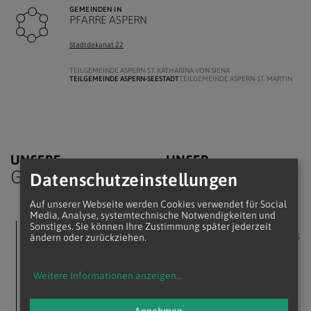
GEMEINDEN IN
PFARRE ASPERN
Stadtdekanat 22
TEILGEMEINDE ASPERN-ST. KATHARINA VON SIENA
TEILGEMEINDE ASPERN-SEESTADT
TEILGEMEINDE ASPERN-ST. MARTIN
UNSERE
UNSER
Gottesdienste
Team
Datenschutzeinstellungen
Auf unserer Webseite werden Cookies verwendet für Social
Media, Analyse, systemtechnische Notwendigkeiten und
KEINE TERMINE
PFARRER
Sonstiges. Sie können Ihre Zustimmung später jederzeit
Mag. Lic. Robert Rys
ändern oder zurückziehen.
Es sind zurzeit keine
Termine vorhanden.
robert.rys@katholischekirche.at
KAPLAN
Weitere Informationen anzeigen
...
Mag. Daniel
Schmitt