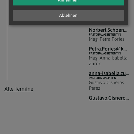
Annehmen
daniel.schmitt@katholischekirche.at
SEELSORGLICHER
MITARBEITER
Mag. Norbert
Ablehnen
Schönecker
Norbert.Schoenecker@katholischekirche.at
PASTORALASSISTENTIN
Mag. Petra Pories
Petra.Pories@katholischekirche.at
PASTORALASSISTENTIN
Mag. Anna Isabella
Zurek
anna-isabella.zurek@katholischekirche.at
PASTORALASSISTENT
Gustavo Cisneros
Perez
Alle Termine
Gustavo.Cisneros-Perez@katholischekirche.at