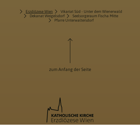
Erzdiözese Wien
Vikariat Süd - Unter dem Wienerwald
Dekanat Weigelsdorf
Seelsorgeraum Fischa Mitte
Pfarre Unterwaltersdorf
zum Anfang der Seite