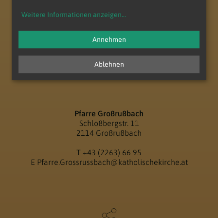
Weitere Informationen anzeigen
...
Annehmen
Ablehnen
Pfarre Großrußbach
Schloßbergstr. 11
2114 Großrußbach
T
+43 (2263) 66 95
E
Pfarre.Grossrussbach@katholischekirche.at