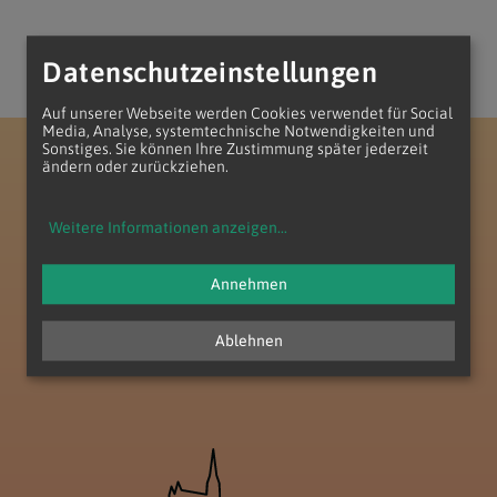
Datenschutzeinstellungen
Auf unserer Webseite werden Cookies verwendet für Social
Media, Analyse, systemtechnische Notwendigkeiten und
Sonstiges. Sie können Ihre Zustimmung später jederzeit
Erzdiözese Wien
Vikariat Süd - Unter dem Wienerwald
ändern oder zurückziehen.
Dekanat Perchtoldsdorf
Seelsorgeraum Föhrenberge
Weitere Informationen anzeigen
...
Annehmen
Ablehnen
zum Anfang der Seite