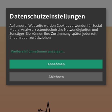
Datenschutzeinstellungen
Auf unserer Webseite werden Cookies verwendet für Social
Media, Analyse, systemtechnische Notwendigkeiten und
Sonstiges. Sie können Ihre Zustimmung später jederzeit
Erzdiözese Wien
Vikariat Süd - Unter dem Wienerwald
ändern oder zurückziehen.
Dekanat Perchtoldsdorf
Seelsorgeraum Föhrenberge
Weitere Informationen anzeigen
...
Annehmen
Ablehnen
zum Anfang der Seite